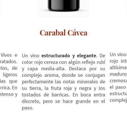
Carabal Cávea
Un vin
 Vivos e
Un vino
estructurado y elegante
. De
rojo in
ratados.
color rojo cereza con algún reflejo rubí
altísim
ios, de
y capa media-alta. Destaca por su
maduro
ligeros
complejo aroma, donde se conjugan
cremosa
ias que
perfectamente las notas minerales de
el paso
rrica. En
su tierra, la fruta roja y negra y los
estruc
ntenso y
tostados de barricas. En boca entra
complej
discreto, pero se hace grande en el
paso.